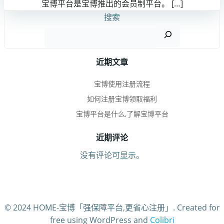
宝博平台是宝博推出的会员制平台。 […]
搜索
近期文章
宝博使用注册流程
如何注册宝博领取福利
宝博平台是什么,了解宝博平台
近期评论
没有评论可显示。
© 2024 HOME-宝博「强保障平台,更省心注册」. Created for
free using WordPress and
Colibri