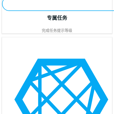
专属任务
完成任务提示等级